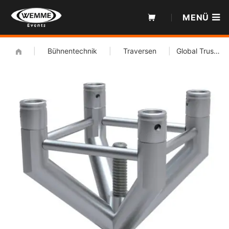
Zum
MENÜ
Inhalt
|
Bühnentechnik
|
Traversen
|
Global Truss F34 Spindel