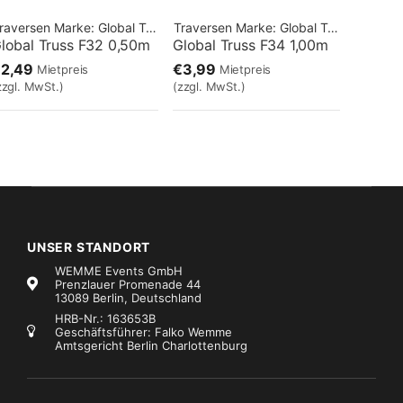
raversen
Marke:
Global Truss
Traversen
Marke:
Global Truss
lobal Truss F32 0,50m
Global Truss F34 1,00m
€2,49
€3,99
Mietpreis
Mietpreis
zzgl. MwSt.)
(zzgl. MwSt.)
UNSER STANDORT
WEMME Events GmbH
Prenzlauer Promenade 44
13089 Berlin, Deutschland
HRB-Nr.: 163653B
Geschäftsführer: Falko Wemme
Amtsgericht Berlin Charlottenburg
raversen
Marke:
Global Truss
Traversen
Marke:
Global Truss
Global Truss Traversenhusse weiß 2m
Global Truss F31 Pipe 2,50m
€9,99
€3,99
Mietpreis
Mietpreis