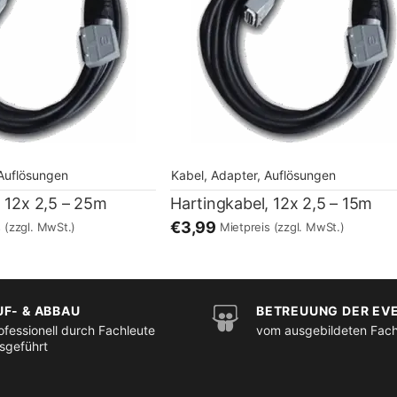
 Auflösungen
Kabel, Adapter, Auflösungen
, 12x 2,5 – 25m
Hartingkabel, 12x 2,5 – 15m
€3,99
s
(zzgl. MwSt.)
Mietpreis
(zzgl. MwSt.)
UF- & ABBAU
BETREUUNG DER EV
ofessionell durch Fachleute
vom ausgebildeten Fac
sgeführt