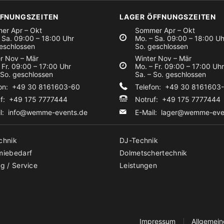
FFNUNGSZEITEN
LAGER ÖFFNUNGSZEITEN
er Apr – Okt
Sommer Apr – Okt
 Sa. 09:00 – 18:00 Uhr
Mo. – Sa. 09:00 – 18:00 Uh
eschlossen
So. geschlossen
r Nov – Mär
Winter Nov – Mär
 Fr. 09:00 – 17:00 Uhr
Mo. – Fr. 09:00 – 17:00 Uhr
 So. geschlossen
Sa. – So. geschlossen
fon: +49 30 8161603-60
Telefon: +49 30 8161603
uf: +49 175 7777444
Notruf: +49 175 7777444
il:
info@wemme-events.de
E-Mail:
lager@wemme-eve
chnik
DJ-Technik
miebedarf
Dolmetschertechnik
g / Service
Leistungen
Impressum
Allgemei