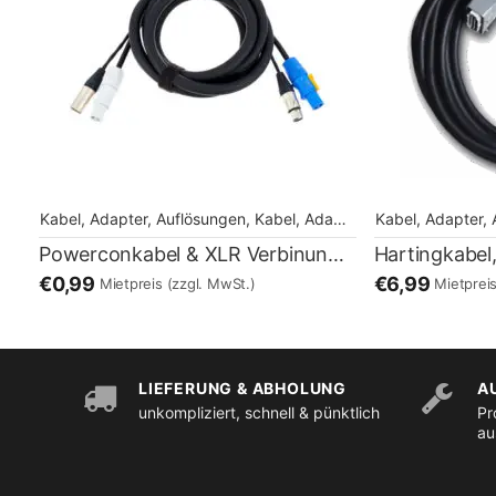
Kabel, Adapter, Auflösungen
,
Kabel, Adapter, Auflösungen
Kabel, Adapter,
Powerconkabel & XLR Verbinung Kabel 1,80m
Hartingkabel
€0,99
€6,99
Mietpreis
(zzgl. MwSt.)
Mietprei
LIEFERUNG & ABHOLUNG
A
unkompliziert, schnell & pünktlich
Pr
au