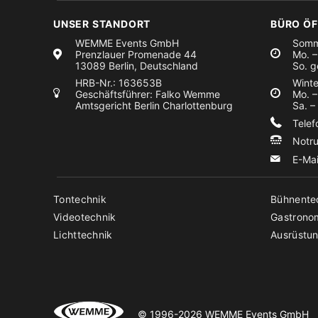
UNSER STANDORT
BÜRO Ö
WEMME Events GmbH
Somm
Prenzlauer Promenade 44
Mo. –
13089 Berlin, Deutschland
So. g
HRB-Nr.: 163653B
Winte
Geschäftsführer: Falko Wemme
Mo. –
Amtsgericht Berlin Charlottenburg
Sa. –
Tele
Notr
E-Ma
Tontechnik
Bühnente
Videotechnik
Gastrono
Lichttechnik
Ausrüstun
© 1996-2026 WEMME Events GmbH