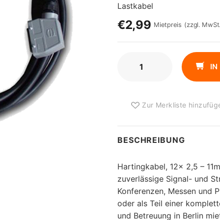
Lastkabel
€2,99
Mietpreis
(zzgl. MwSt
HARTINGKABEL,
IN
12X
2,5
-
Zur Merkliste hinzufüg
11M
MENGE
BESCHREIBUNG
Hartingkabel, 12x 2,5 – 11m
zuverlässige Signal- und S
Konferenzen, Messen und P
oder als Teil einer komplet
und Betreuung in Berlin mie