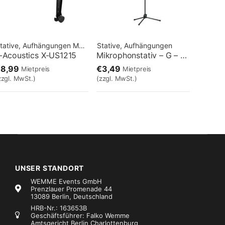
tative, Aufhängungen
Marke:
Stative, Aufhängungen
L-Acoustics
-Acoustics X-US1215
Mikrophonstativ – G – Armlänge 830mm
€8,99
€3,49
Mietpreis
Mietpreis
zzgl. MwSt.)
(zzgl. MwSt.)
UNSER STANDORT
WEMME Events GmbH
Prenzlauer Promenade 44
13089 Berlin, Deutschland
HRB-Nr.: 163653B
Geschäftsführer: Falko Wemme
Amtsgericht Berlin Charlottenburg