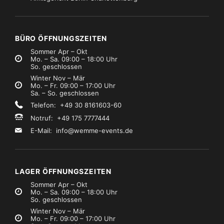
tative, Aufhängungen
Marke:
Stative, Aufhängungen
K&M
,
Zubehör
&M Gitarrenständer
VMB TL-A300
€3,49
€69,99
Mietpreis
Mietpreis
zzgl. MwSt.)
(zzgl. MwSt.)
BÜRO ÖFFNUNGSZEITEN
Sommer Apr – Okt
Mo. – Sa. 09:00 – 18:00 Uhr
So. geschlossen
Winter Nov – Mär
Mo. – Fr. 09:00 – 17:00 Uhr
Sa. – So. geschlossen
Telefon: +49 30 8161603-60
Notruf: +49 175 7777444
E-Mail:
info@wemme-events.de
LAGER ÖFFNUNGSZEITEN
Sommer Apr – Okt
Mo. – Sa. 09:00 – 18:00 Uhr
So. geschlossen
Winter Nov – Mär
Mo. – Fr. 09:00 – 17:00 Uhr