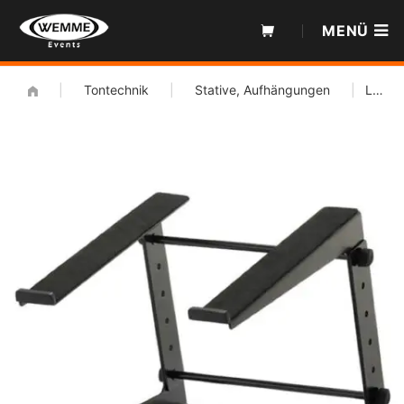
Zum
MENÜ
Inhalt
|
Tontechnik
|
Stative, Aufhängungen
|
Laptopständer