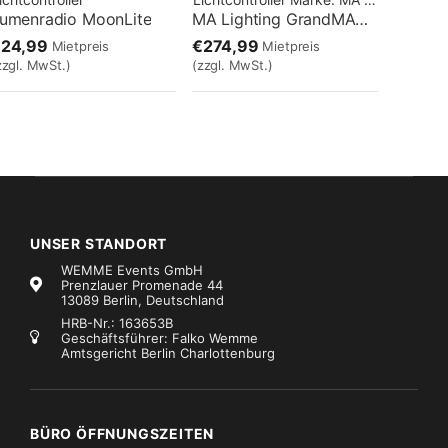
umenradio MoonLite
MA Lighting GrandMA2 Light
€24,99
€274,99
Mietpreis
Mietpreis
zzgl. MwSt.)
(zzgl. MwSt.)
UNSER STANDORT
WEMME Events GmbH
Prenzlauer Promenade 44
13089 Berlin, Deutschland
HRB-Nr.: 163653B
Geschäftsführer: Falko Wemme
Amtsgericht Berlin Charlottenburg
ichtcontroller
Marke:
MA Lighting
Lichtcontroller
Marke:
MA Lighting
MA Lighting NPU – Network Processing Unit
MA Lighting Network Switch G9/4
159,99
€75,99
Mietpreis
Mietpreis
zzgl. MwSt.)
(zzgl. MwSt.)
BÜRO ÖFFNUNGSZEITEN