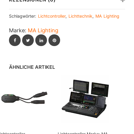
Schlagwörter:
Lichtcontroller
,
Lichttechnik
,
MA Lighting
Marke:
MA Lighting
Facebook
Twitter
LinkedIn
Pinterest
ÄHNLICHE ARTIKEL
ichtcontroller
Lichtcontroller
Marke:
MA Lighting