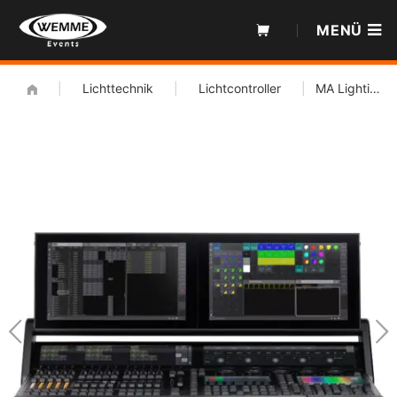
Zum
MENÜ
Inhalt
|
Lichttechnik
|
Lichtcontroller
|
MA Lighting GrandMA3 Light