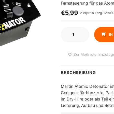
Fernsteuerung für das Ato
€5,99
Mietpreis
(zzgl. MwSt.
MARTIN
IN
ATOMIC
DETONATOR
MENGE
Zur Merkliste hinzufüg
BESCHREIBUNG
Martin Atomic Detonator ist
Geeignet für Konzerte, Pa
im Dry-Hire oder als Teil e
Lieferung, Aufbau und Betre