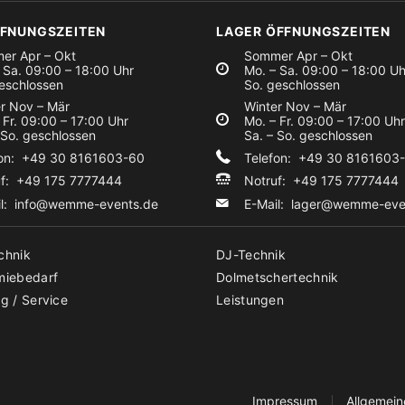
FFNUNGSZEITEN
LAGER ÖFFNUNGSZEITEN
er Apr – Okt
Sommer Apr – Okt
 Sa. 09:00 – 18:00 Uhr
Mo. – Sa. 09:00 – 18:00 Uh
eschlossen
So. geschlossen
r Nov – Mär
Winter Nov – Mär
 Fr. 09:00 – 17:00 Uhr
Mo. – Fr. 09:00 – 17:00 Uhr
 So. geschlossen
Sa. – So. geschlossen
fon: +49 30 8161603-60
Telefon: +49 30 8161603
uf: +49 175 7777444
Notruf: +49 175 7777444
il:
info@wemme-events.de
E-Mail:
lager@wemme-eve
chnik
DJ-Technik
miebedarf
Dolmetschertechnik
g / Service
Leistungen
Impressum
Allgemei