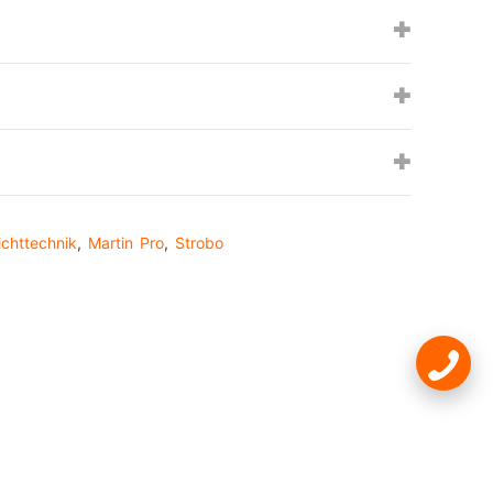
ichttechnik
,
Martin Pro
,
Strobo
st