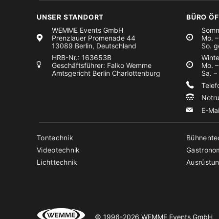
UNSER STANDORT
BÜRO Ö
WEMME Events GmbH
Somm
Prenzlauer Promenade 44
Mo. –
13089 Berlin, Deutschland
So. g
HRB-Nr.: 163653B
Winte
Geschäftsführer: Falko Wemme
Mo. –
Amtsgericht Berlin Charlottenburg
Sa. –
Tele
Notr
E-Ma
Tontechnik
Bühnente
Videotechnik
Gastrono
Lichttechnik
Ausrüstun
© 1996-2026 WEMME Events GmbH