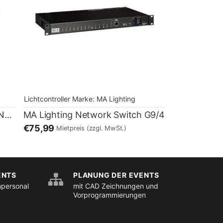
Lichtcontroller
Marke:
MA Lighting
MA Lighting GrandMA2 4Port Node onPC
MA Lighting Network Switch G9/4
€75,99
Mietpreis
(zzgl. MwSt.)
ENTS
PLANUNG DER EVENTS
hpersonal
mit CAD Zeichnungen und
Vorprogrammierungen