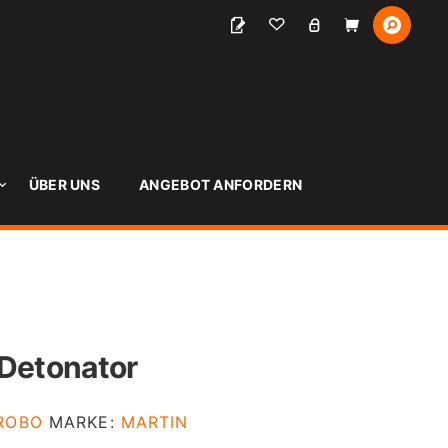
S
ÜBER UNS
ANGEBOT ANFORDERN
 Detonator
ROBO
MARKE:
MARTIN