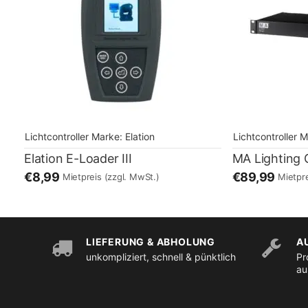
Lichtcontroller
Marke:
Elation
Lichtcontroller
M
Elation E-Loader III
€8,99
€89,99
Mietpreis
(zzgl. MwSt.)
Mietpr
LIEFERUNG & ABHOLUNG
A
unkompliziert, schnell & pünktlich
Pr
au