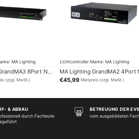
arke:
MA Lighting
Lichtcontroller
Marke:
MA Lighting
MA Lighting GrandMA3 8Port Node
€45,99
eis
(zzgl. MwSt.)
Mietpreis
(zzgl. MwSt.)
UF- & ABBAU
BETREUUNG DER EV
ofessionell durch Fachleute
vom ausgebildeten Fac
sgeführt