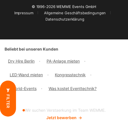
© 1996-2026 WEMME Events GmbH
Impressum
Allgemeine Geschäftsbedingungen
Datenschutzerklärung
Beliebt bei unseren Kunden
Dry Hire Berlin
·
PA-Anlage mieten
·
LED-Wand mieten
·
Kongresstechnik
·
Hybrid-Events
·
Was kostet Eventtechnik?
FILTER
Wir suchen Verstaerkung im Team WEMME.
Jetzt bewerben
→