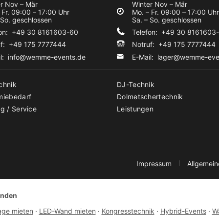
r Nov – Mär
Winter Nov – Mär
 Fr. 09:00 – 17:00 Uhr
Mo. – Fr. 09:00 – 17:00 Uhr
 So. geschlossen
Sa. – So. geschlossen
fon: +49 30 8161603-60
Telefon: +49 30 8161603
uf: +49 175 7777444
Notruf: +49 175 7777444
il:
info@wemme-events.de
E-Mail:
lager@wemme-eve
chnik
DJ-Technik
miebedarf
Dolmetschertechnik
g / Service
Leistungen
Impressum
Allgemei
unden
age mieten
·
LED-Wand mieten
·
Kongresstechnik
·
Hybrid-Events
·
Wa