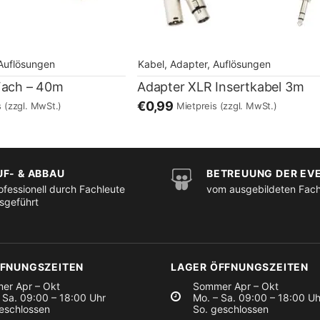
 Auflösungen
Kabel, Adapter, Auflösungen
Fach – 40m
Adapter XLR Insertkabel 3m
€0,99
s
(zzgl. MwSt.)
Mietpreis
(zzgl. MwSt.)
UF- & ABBAU
BETREUUNG DER EV
ofessionell durch Fachleute
vom ausgebildeten Fac
sgeführt
FFNUNGSZEITEN
LAGER ÖFFNUNGSZEITEN
er Apr – Okt
Sommer Apr – Okt
 Sa. 09:00 – 18:00 Uhr
Mo. – Sa. 09:00 – 18:00 Uh
eschlossen
So. geschlossen