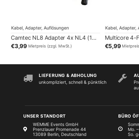
Kabel, Adapter, Auflösungen
Kabel, Adapter,
Camtec NL8 Adapter 4x NL4 (1+1-)
Multicore 4-
€3,99
€5,99
Mietpreis
(zzgl. MwSt.)
Mietprei
LIEFERUNG & ABHOLUNG
A
unkompliziert, schnell & pünktlich
Pr
au
UNSER STANDORT
BÜRO Ö
WEMME Events GmbH
Somm
Prenzlauer Promenade 44
Mo. –
13089 Berlin, Deutschland
So. g