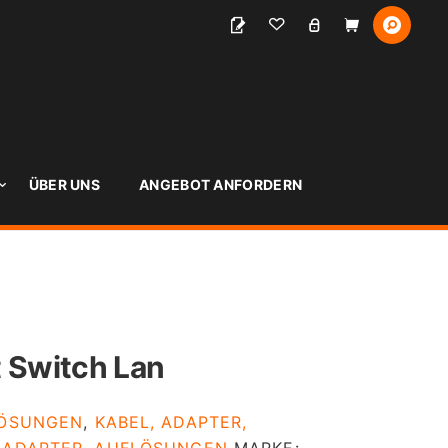
S
ÜBER UNS
ANGEBOT ANFORDERN
t Switch Lan
LÖSUNGEN
,
KABEL, ADAPTER,