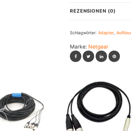
REZENSIONEN (0)
Schlagwörter:
Adapter
,
Auflös
Marke:
Netgear
Facebook
Twitter
LinkedIn
Pintere