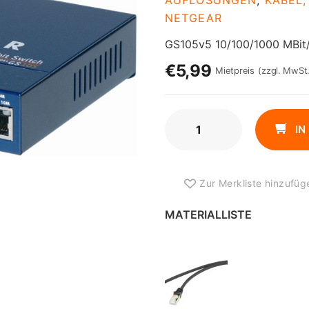
AUFLÖSUNGEN
,
KABEL
NETGEAR
GS105v5 10/100/1000 MBit/
€5,99
Mietpreis
(zzgl. MwSt.
NETGEAR
IN
5-
PORT
SWITCH
Zur Merkliste hinzufüg
LAN
MENGE
MATERIALLISTE