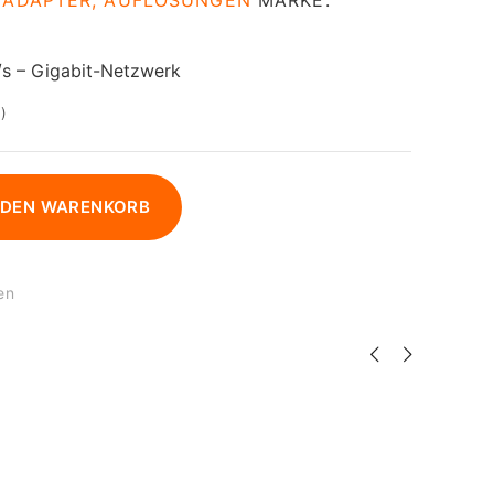
, ADAPTER, AUFLÖSUNGEN
MARKE:
s – Gigabit-Netzwerk
)
 DEN WARENKORB
en