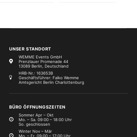
UNSER STANDORT
WEMME Events GmbH
Prenzlauer Promenade 44
13089 Berlin, Deutschland
HRB-Nr.: 163653B
Geschäftsführer: Falko Wemme
Amtsgericht Berlin Charlottenburg
n-Ear Monitoring
Marke:
Shure
In-Ear Monitoring
Marke:
Sennheiser
hure P10T PSM 1000
Sennheiser EK300-IEM – B Taschenempfänger
€99,99
€16,99
Mietpreis
Mietpreis
zzgl. MwSt.)
(zzgl. MwSt.)
BÜRO ÖFFNUNGSZEITEN
Sommer Apr – Okt
Mo. – Sa. 09:00 – 18:00 Uhr
So. geschlossen
Winter Nov – Mär
Mo. – Fr. 09:00 – 17:00 Uhr