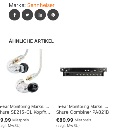
Marke:
Sennheiser
Facebook
Twitter
LinkedIn
Pinterest
ÄHNLICHE ARTIKEL
n-Ear Monitoring
Marke:
Shure
In-Ear Monitoring
Marke:
Shure
Shure SE215-CL Kopfhörer
Shure Combiner PA821B
€9,99
€89,99
Mietpreis
Mietpreis
zzgl. MwSt.)
(zzgl. MwSt.)