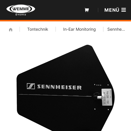
Zum
MENÜ
Inhalt
|
Tontechnik
|
In-Ear Monitoring
|
Sennheiser A 2003-UHF Richtantenne