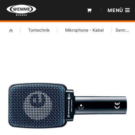
Zum
MENÜ
Inhalt
|
Tontechnik
|
Mikrophone - Kabel
|
Sennheiser e906