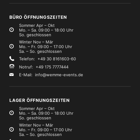
€6,99
€2,49
Mietpreis
Mietpreis
zzgl. MwSt.)
(zzgl. MwSt.)
BÜRO ÖFFNUNGSZEITEN
Sommer Apr – Okt
Mo. – Sa. 09:00 – 18:00 Uhr
So. geschlossen
Winter Nov – Mär
Mo. – Fr. 09:00 – 17:00 Uhr
Sa. – So. geschlossen
Telefon: +49 30 8161603-60
Notruf: +49 175 7777444
E-Mail:
info@wemme-events.de
LAGER ÖFFNUNGSZEITEN
Sommer Apr – Okt
Mo. – Sa. 09:00 – 18:00 Uhr
So. geschlossen
Winter Nov – Mär
Mo. – Fr. 09:00 – 17:00 Uhr
Sa. – So. geschlossen