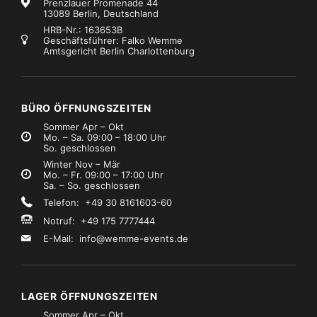
Prenzlauer Promenade 44
13089 Berlin, Deutschland
HRB-Nr.: 163653B
Geschäftsführer: Falko Wemme
Amtsgericht Berlin Charlottenburg
ikrophone - Drahtlos
Marke:
Shure
Mikrophone - Drahtlos
Marke:
Shure
Shure ULXD4Q – H51 Empfänger
Shure Beta WB98H/Clipmikro
159,99
€13,99
Mietpreis
Mietpreis
zzgl. MwSt.)
(zzgl. MwSt.)
BÜRO ÖFFNUNGSZEITEN
Sommer Apr – Okt
Mo. – Sa. 09:00 – 18:00 Uhr
So. geschlossen
Winter Nov – Mär
Mo. – Fr. 09:00 – 17:00 Uhr
Sa. – So. geschlossen
Telefon: +49 30 8161603-60
Notruf: +49 175 7777444
E-Mail:
info@wemme-events.de
LAGER ÖFFNUNGSZEITEN
Sommer Apr – Okt