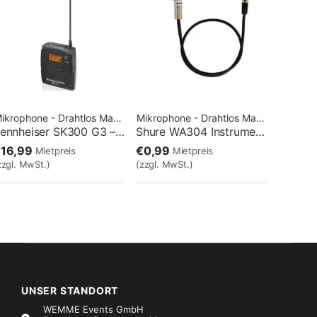
ikrophone - Drahtlos
Marke:
Sennheiser
Mikrophone - Drahtlos
Marke:
Shure
Sennheiser SK300 G3 – B Taschensender
Shure WA304 Instrumentenkabel TA4F/Klinke male 6,3
16,99
€0,99
Mietpreis
Mietpreis
zzgl. MwSt.)
(zzgl. MwSt.)
UNSER STANDORT
WEMME Events GmbH