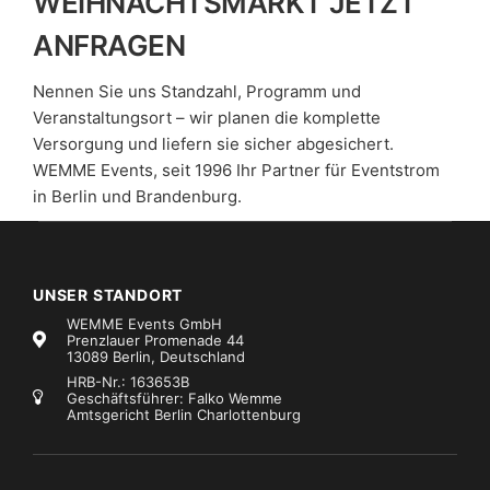
WEIHNACHTSMARKT JETZT
ANFRAGEN
Nennen Sie uns Standzahl, Programm und
Veranstaltungsort – wir planen die komplette
Versorgung und liefern sie sicher abgesichert.
WEMME Events, seit 1996 Ihr Partner für Eventstrom
in Berlin und Brandenburg.
UNSER STANDORT
WEMME Events GmbH
Prenzlauer Promenade 44
13089 Berlin, Deutschland
HRB-Nr.: 163653B
Geschäftsführer: Falko Wemme
Amtsgericht Berlin Charlottenburg