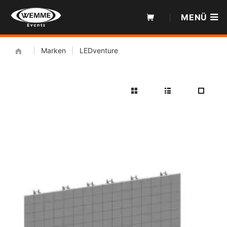
Zum
MENÜ
Inhalt
|
Marken
|
LEDventure