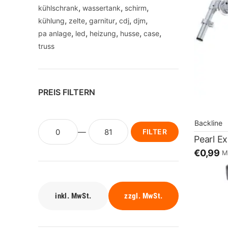
kühlschrank
wassertank
schirm
kühlung
zelte
garnitur
cdj
djm
pa anlage
led
heizung
husse
case
truss
PREIS FILTERN
Backline
FILTER
Pearl E
€0,99
M
inkl. MwSt.
zzgl. MwSt.