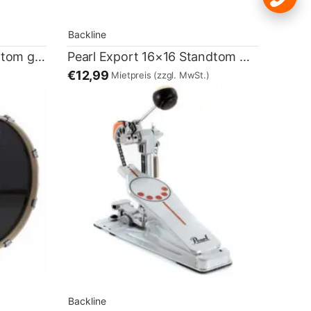
Backline
Pearl Export 16×16 Standtom gold
Pearl Export 16×16 Standtom weiß
€12,99
Mietpreis
(zzgl. MwSt.)
Backline