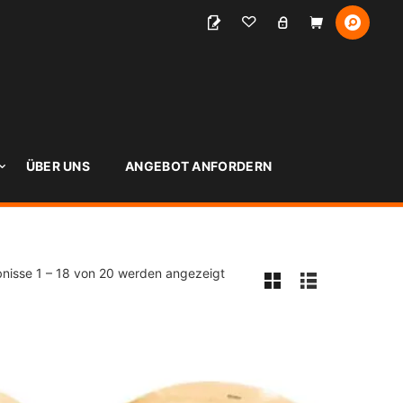
S
ÜBER UNS
ANGEBOT ANFORDERN
nisse 1 – 18 von 20 werden angezeigt