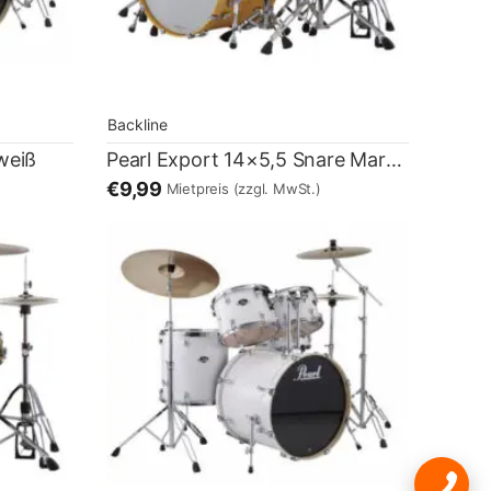
Backline
weiß
Pearl Export 14×5,5 Snare Marching gold
€9,99
Mietpreis
(zzgl. MwSt.)