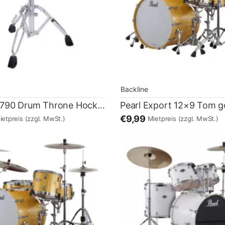
Backline
Pearl D-790 Drum Throne Hocker
Pearl Export 12×9 Tom g
€9,99
ietpreis
(zzgl. MwSt.)
Mietpreis
(zzgl. MwSt.)