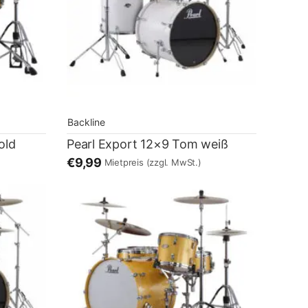
Backline
old
Pearl Export 12×9 Tom weiß
€9,99
Mietpreis
(zzgl. MwSt.)