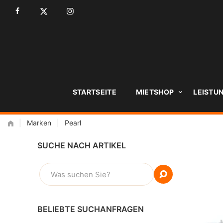
Zum
Inhalt
STARTSEITE
MIETSHOP
LEISTU
|
Marken
|
Pearl
SUCHE NACH ARTIKEL
SUCHEN
NACH:
BELIEBTE SUCHANFRAGEN