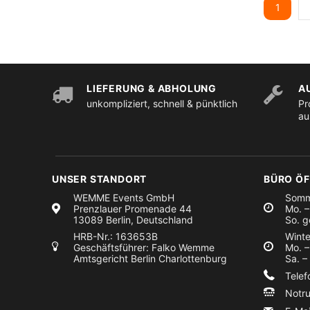
1
LIEFERUNG & ABHOLUNG
A
unkompliziert, schnell & pünktlich
Pr
au
UNSER STANDORT
BÜRO Ö
WEMME Events GmbH
Somm
Prenzlauer Promenade 44
Mo. –
13089 Berlin, Deutschland
So. g
HRB-Nr.: 163653B
Winte
Geschäftsführer: Falko Wemme
Mo. –
Amtsgericht Berlin Charlottenburg
Sa. –
Tele
Notr