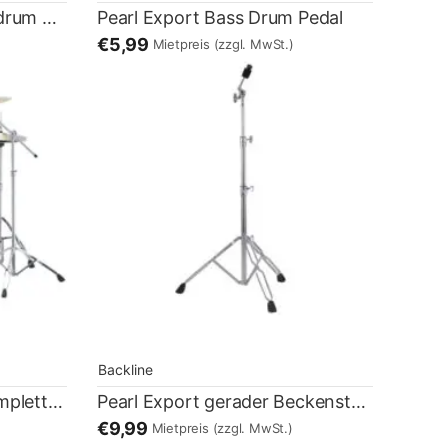
Pearl Export 22×18 Bassdrum weiß
Pearl Export Bass Drum Pedal
€5,99
Mietpreis
(zzgl. MwSt.)
Backline
Pearl Export Drumset komplett Weiß
Pearl Export gerader Beckenständer
€9,99
Mietpreis
(zzgl. MwSt.)