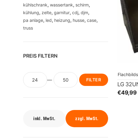
kühlschrank
wassertank
schirm
kühlung
zelte
garnitur
cdj
djm
pa anlage
led
heizung
husse
case
truss
PREIS FILTERN
Flachbild
FILTER
€49,99
inkl. MwSt.
zzgl. MwSt.