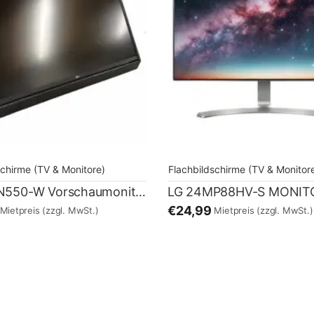
schirme (TV & Monitore)
Flachbildschirme (TV & Monitor
LG 32UN550-W Vorschaumonitor
LG 24MP88HV-S MONIT
€24,99
Mietpreis
(zzgl. MwSt.)
Mietpreis
(zzgl. MwSt.)