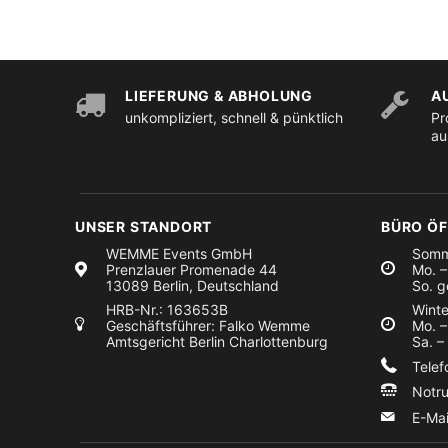
LIEFERUNG & ABHOLUNG
A
unkompliziert, schnell & pünktlich
Pr
au
UNSER STANDORT
BÜRO Ö
WEMME Events GmbH
Somm
Prenzlauer Promenade 44
Mo. –
13089 Berlin, Deutschland
So. g
HRB-Nr.: 163653B
Winte
Geschäftsführer: Falko Wemme
Mo. –
Amtsgericht Berlin Charlottenburg
Sa. –
Tele
Notr
E-Ma