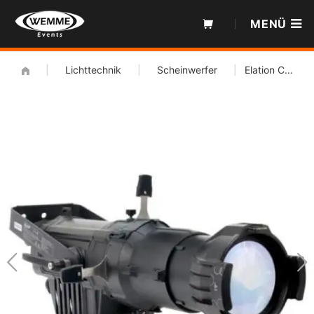
Zum
MENÜ
Inhalt
|
Lichttechnik
|
Scheinwerfer
|
Elation CW Profil Set