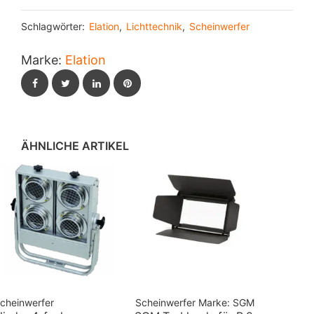
Schlagwörter:
Elation
,
Lichttechnik
,
Scheinwerfer
Marke:
Elation
Facebook
Twitter
LinkedIn
Pinterest
ÄHNLICHE ARTIKEL
cheinwerfer
Scheinwerfer
Marke:
SGM