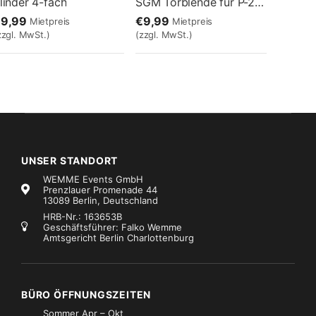
linder 4-fach
SGM Torblende für P-2 & Q-2
€9,99
€9,99
Mietpreis
Mietpreis
zzgl. MwSt.)
(zzgl. MwSt.)
UNSER STANDORT
WEMME Events GmbH
Prenzlauer Promenade 44
13089 Berlin, Deutschland
HRB-Nr.: 163653B
Geschäftsführer: Falko Wemme
Amtsgericht Berlin Charlottenburg
cheinwerfer
Scheinwerfer
Litecraft OUT LED AT10 BK
Blinder 2-fach
15,99
€5,99
Mietpreis
Mietpreis
zzgl. MwSt.)
(zzgl. MwSt.)
BÜRO ÖFFNUNGSZEITEN
Sommer Apr – Okt