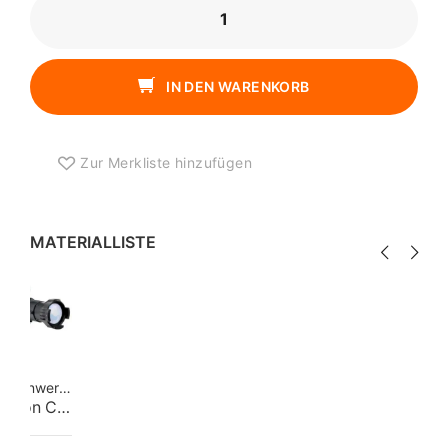
ELATION
CW
PROFIL
SET
IN DEN WARENKORB
MENGE
Zur Merkliste hinzufügen
MATERIALLISTE
Scheinwerfer
Marke:
Elation
Elation CW Profil HP IP