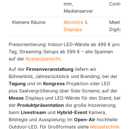
mm,
Content
Medienserver
Kleinere Räume
Monitore &
Meetings
Displays
Digital S
Preisorientierung: Indoor-LED-Wände ab 499 € pro
Tag, Streaming-Setups ab 599 € – alle Spannen
auf der
Kostenübersicht
.
Auf der
Firmenveranstaltung
liefern wir
Bühnenbild, Jahresrückblick und Branding; bei der
Tagung
und im
Kongress
Projektion oder LED
plus Saalvergrößerung über Side-Screens; auf der
Messe
Displays und LED-Wände für den Stand; bei
der
Produktpräsentation
die große Inszenierung;
beim
Livestream
und
Hybrid-Event
Kamera,
Bildregie und Ausspielung; im
Open-Air
hochhelle
Outdoor-LED. Für Großformate siehe
Messetechnik