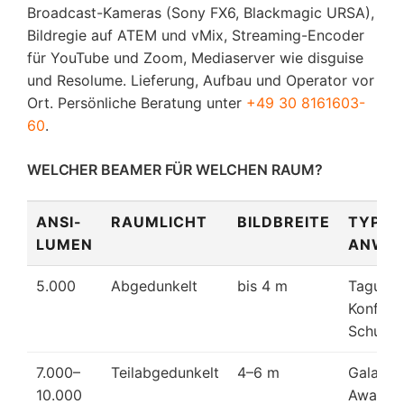
Broadcast-Kameras (Sony FX6, Blackmagic URSA),
Bildregie auf ATEM und vMix, Streaming-Encoder
für YouTube und Zoom, Mediaserver wie disguise
und Resolume. Lieferung, Aufbau und Operator vor
Ort. Persönliche Beratung unter
+49 30 8161603-
60
.
WELCHER BEAMER FÜR WELCHEN RAUM?
ANSI-
RAUMLICHT
BILDBREITE
TYPIS
LUMEN
ANWE
5.000
Abgedunkelt
bis 4 m
Tagung,
Konfere
Schulun
7.000–
Teilabgedunkelt
4–6 m
Galadinn
10.000
Award-