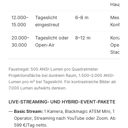
Hauptpr
12.000–
Tageslicht
6–8 m
Messe, 
15.000
eingestreut
Konfere
20.000–
Tageslicht oder
8–12 m
Konzert
30.000
Open-Air
Open-Ai
Stadion
Faustregel: 500 ANSI-Lumen pro Quadratmeter
Projektionsfläche bei dunklem Raum, 1.500–2.000 ANSI-
Lumen pro m² bei Tageslicht. Für kontrastreiche Bilder ab
7.000 Lumen aufwärts denken.
LIVE-STREAMING- UND HYBRID-EVENT-PAKETE
Basic Stream:
1 Kamera, Blackmagic ATEM Mini, 1
Operator, Streaming nach YouTube oder Zoom. Ab
599 €/Tag netto.