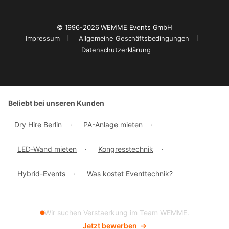
© 1996-2026 WEMME Events GmbH
Impressum
Allgemeine Geschäftsbedingungen
Datenschutzerklärung
Beliebt bei unseren Kunden
Dry Hire Berlin
·
PA-Anlage mieten
·
LED-Wand mieten
·
Kongresstechnik
·
Hybrid-Events
·
Was kostet Eventtechnik?
Wir suchen Verstaerkung im Team WEMME.
Jetzt bewerben
→