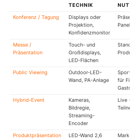
TECHNIK
NUTZU
Konferenz / Tagung
Displays oder
Präsenta
Projektion,
Panels, 
Konfidenzmonitor
Messe /
Touch- und
Standattr
Präsentation
Großdisplays,
Produkt
LED-Flächen
Public Viewing
Outdoor-LED-
Sportübe
Wand, PA-Anlage
für Firm
Gastro
Hybrid-Event
Kameras,
Live + On
Bildregie,
Teilneh
Streaming-
Encoder
Produktpräsentation
LED-Wand 2,6
Markenin