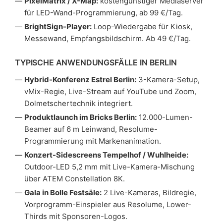
PixelMatrix / X-Map:
kostengünstiger Mediaserver
für LED-Wand-Programmierung, ab 99 €/Tag.
BrightSign-Player:
Loop-Wiedergabe für Kiosk,
Messewand, Empfangsbildschirm. Ab 49 €/Tag.
TYPISCHE ANWENDUNGSFÄLLE IN BERLIN
Hybrid-Konferenz Estrel Berlin:
3-Kamera-Setup,
vMix-Regie, Live-Stream auf YouTube und Zoom,
Dolmetschertechnik integriert.
Produktlaunch im Bricks Berlin:
12.000-Lumen-
Beamer auf 6 m Leinwand, Resolume-
Programmierung mit Markenanimation.
Konzert-Sidescreens Tempelhof / Wuhlheide:
Outdoor-LED 5,2 mm mit Live-Kamera-Mischung
über ATEM Constellation 8K.
Gala in Bolle Festsäle:
2 Live-Kameras, Bildregie,
Vorprogramm-Einspieler aus Resolume, Lower-
Thirds mit Sponsoren-Logos.