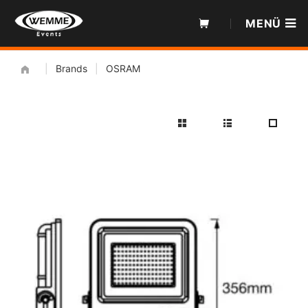
Zum
MENÜ
Inhalt
|
Brands
|
OSRAM